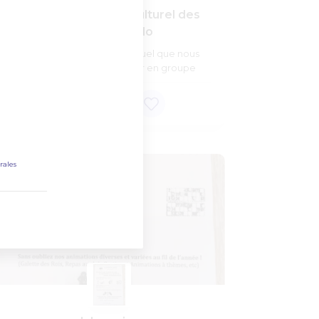
Club Omnisport et Culturel des
Ecureuils Cyclo
Le vélo est un sport individuel que nous
avons décidé de pratiquer en groupe
rales