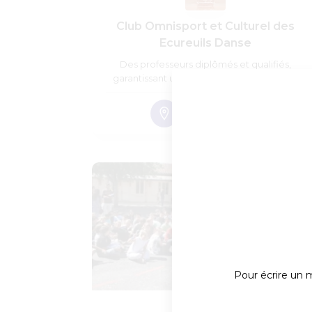
Club Omnisport et Culturel des
Ecureuils Danse
Des professeurs diplômés et qualifiés,
garantissant un apprentissage de qualité.
Pour écrire un