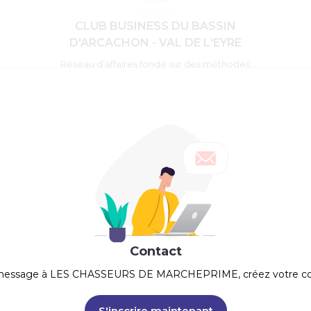
CLUB BUSINESS DU BASSIN
D'ARCACHON - VAL DE L'EYRE
Réseau d’affaires fondé sur des méthodes
éprouvées, constitué de professionnels
expérimentés
Contact
 message à
LES CHASSEURS DE MARCHEPRIME
, créez votre 
S'inscrire maintenant