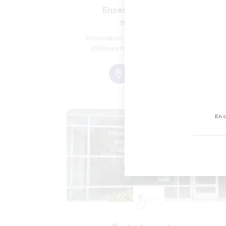
Ensemble pour l'école
marcheprime
Association indépendante des parents
d'élèves maternelle et élémentaire
En c