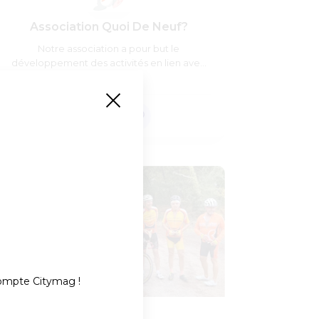
Association Quoi De Neuf?
Notre association a pour but le
développement des activités en lien avec
la culture et les loisirs.
compte Citymag !