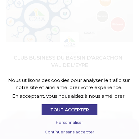
CLUB BUSINESS DU BASSIN D'ARCACHON -
VAL DE L'EYRE
Réseau d’affaires fondé sur des méthodes éprouvées,
Nous utilisons des cookies pour analyser le trafic sur
constitué de professionnels expérimentés
notre site et ainsi améliorer votre expérience.
En acceptant, vous nous aidez à nous améliorer.
TOUT ACCEPTER
Personnaliser
Continuer sans accepter
Actualités
Agenda
E-boutique
Annuaires