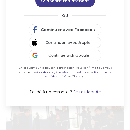
S'inscrire maintenant
OU
Continuer avec Facebook
Continuer avec Apple
Association Quoi De Neuf?
Continue with Google
Notre association a pour but le développement des
activités en lien avec la culture et les loisirs.
En cliquant sur le bouton d'inscription, vous confirmez que vous
acceptez les
Conditions générales d'utilisation
et la
Politique de
confidentialité.
de Citymag.
J'ai déjà un compte ?
Je m'identifie