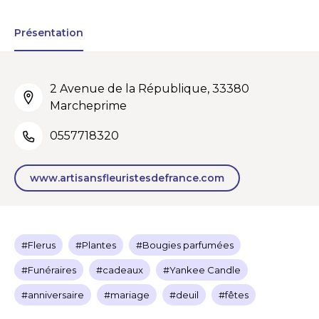
Présentation
2 Avenue de la République, 33380
Marcheprime
0557718320
www.artisansfleuristesdefrance.com
#Flerus
#Plantes
#Bougies parfumées
#Funéraires
#cadeaux
#Yankee Candle
#anniversaire
#mariage
#deuil
#fêtes