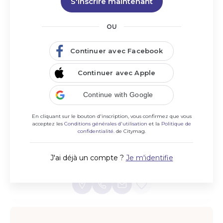
S'inscrire maintenant
OU
Continuer avec Facebook
Continuer avec Apple
Continue with Google
En cliquant sur le bouton d'inscription, vous confirmez que vous
acceptez les
Conditions générales d'utilisation
et la
Politique de
confidentialité.
de Citymag.
Maitre d'Oeuvre
Conception, réalisation, rénovation, plans de permis de
J'ai déjà un compte ?
Je m'identifie
construire