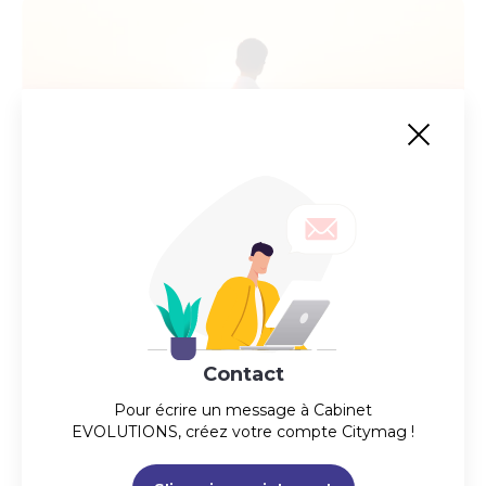
Benjamin Lagourgue Photographe
Photographe Particuliers & Entreprises
Actuellement ouvert
Contact
09:00 - 20:00
Pour écrire un message à
Cabinet
EVOLUTIONS
, créez votre compte Citymag !